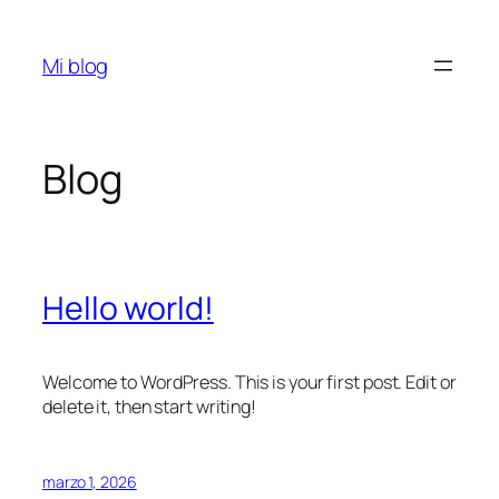
Saltar
al
Mi blog
contenido
Blog
Hello world!
Welcome to WordPress. This is your first post. Edit or
delete it, then start writing!
marzo 1, 2026